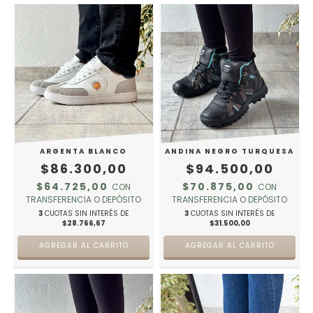
ARGENTA BLANCO
ANDINA NEGRO TURQUESA
$86.300,00
$94.500,00
$64.725,00
$70.875,00
CON
CON
TRANSFERENCIA O DEPÓSITO
TRANSFERENCIA O DEPÓSITO
3
CUOTAS SIN INTERÉS DE
3
CUOTAS SIN INTERÉS DE
$28.766,67
$31.500,00
AGREGAR AL CARRITO
AGREGAR AL CARRITO