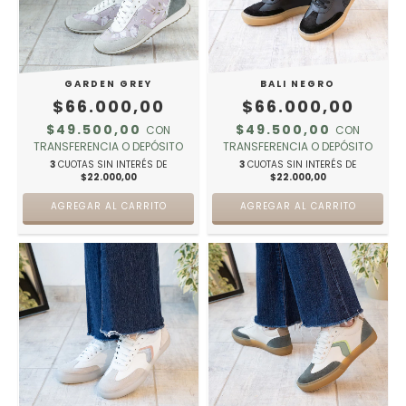
GARDEN GREY
BALI NEGRO
$66.000,00
$66.000,00
$49.500,00
$49.500,00
CON
CON
TRANSFERENCIA O DEPÓSITO
TRANSFERENCIA O DEPÓSITO
3
CUOTAS SIN INTERÉS DE
3
CUOTAS SIN INTERÉS DE
$22.000,00
$22.000,00
AGREGAR AL CARRITO
AGREGAR AL CARRITO