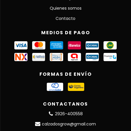
Quienes somos
Contacto
MEDIOS DE PAGO
FORMAS DE ENVÍO
CONTACTANOS
2926-400558
calzadosgrow@gmail.com