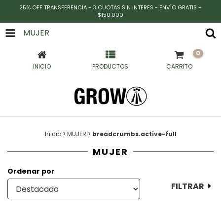
25% OFF TRANSFERENCIA - 3 CUOTAS SIN INTERES - ENVÍO GRATIS +
$150.000
MUJER
0
INICIO
PRODUCTOS
CARRITO
Inicio
>
MUJER
>
breadcrumbs.active-full
MUJER
Ordenar por
FILTRAR