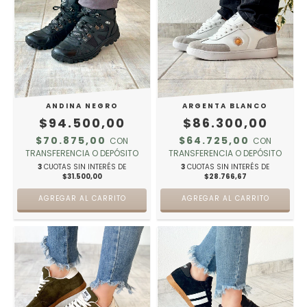
ANDINA NEGRO
ARGENTA BLANCO
$94.500,00
$86.300,00
$70.875,00
$64.725,00
CON
CON
TRANSFERENCIA O DEPÓSITO
TRANSFERENCIA O DEPÓSITO
3
CUOTAS SIN INTERÉS DE
3
CUOTAS SIN INTERÉS DE
$31.500,00
$28.766,67
AGREGAR AL CARRITO
AGREGAR AL CARRITO