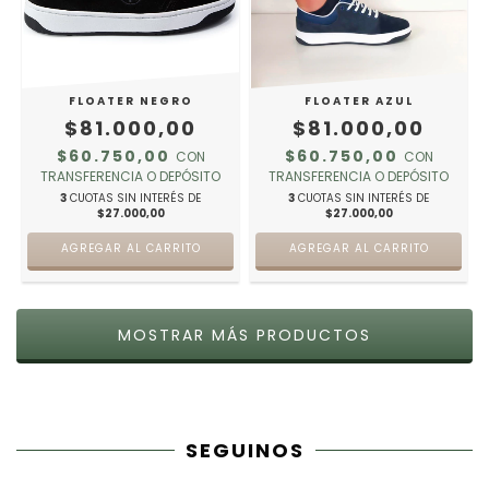
FLOATER NEGRO
FLOATER AZUL
$81.000,00
$81.000,00
$60.750,00
$60.750,00
CON
CON
TRANSFERENCIA O DEPÓSITO
TRANSFERENCIA O DEPÓSITO
3
CUOTAS SIN INTERÉS DE
3
CUOTAS SIN INTERÉS DE
$27.000,00
$27.000,00
AGREGAR AL CARRITO
AGREGAR AL CARRITO
MOSTRAR MÁS PRODUCTOS
SEGUINOS