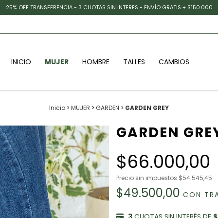
25% OFF TRANSFERENCIA - 3 CUOTAS SIN INTERES - ENVÍO GRATIS + $150.000
INICIO
MUJER
HOMBRE
TALLES
CAMBIOS
Inicio
>
MUJER
>
GARDEN
>
GARDEN GREY
GARDEN GRE
$66.000,00
Precio sin impuestos
$54.545,45
$49.500,00
CON
TR
3
CUOTAS SIN INTERÉS DE
$