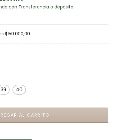
do con Transferencia o depósito
os
$150.000,00
39
40
CAMBIAR CP