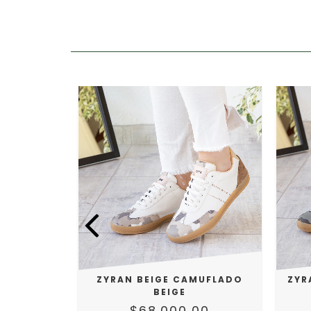
F WHITE
ZYRAN BEIGE CAMUFLADO
ZYR
BEIGE
00
$68.000,00