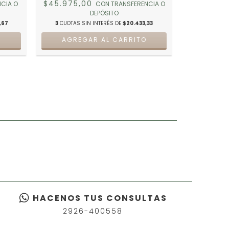
$45.975,00
$45.975
CIA O
CON
TRANSFERENCIA O
DEPÓSITO
,67
3
CUOTAS SIN INTERÉS DE
$20.433,33
3
CUOTAS 
O
AGREGAR AL CARRITO
AGRE
HACENOS TUS CONSULTAS
2926-400558