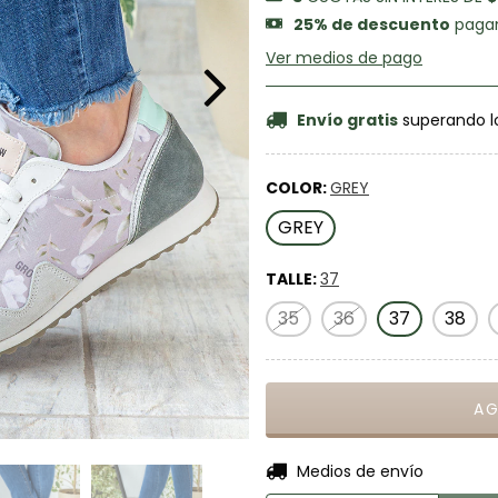
25% de descuento
pagan
Ver medios de pago
Envío gratis
superando l
COLOR:
GREY
GREY
TALLE:
37
35
36
37
38
Entregas para el CP:
Medios de envío