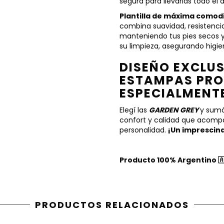
segura para llevarlas todo el d
Plantilla de máxima comod
combina suavidad, resistenci
manteniendo tus pies secos y
su limpieza, asegurando higie
DISEÑO EXCLU
ESTAMPAS PRO
ESPECIALMENTE
Elegí las
GARDEN GREY
y sumá 
confort y calidad que acomp
personalidad.
¡Un imprescin
Producto 100% Argentino 🇦
PRODUCTOS RELACIONADOS