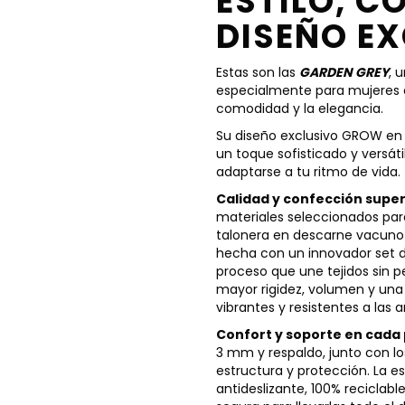
ESTILO, C
DISEÑO E
Estas son las
GARDEN GREY
, 
especialmente para mujeres qu
comodidad y la elegancia.
Su diseño exclusivo GROW en c
un toque sofisticado y versáti
adaptarse a tu ritmo de vida.
Calidad y confección super
materiales seleccionados para
talonera en descarne vacuno g
hecha con un innovador set d
proceso que une tejidos sin p
mayor rigidez, volumen y una
vibrantes y resistentes a las a
Confort y soporte en cada
3 mm y respaldo, junto con lo
estructura y protección. La e
antideslizante, 100% reciclabl