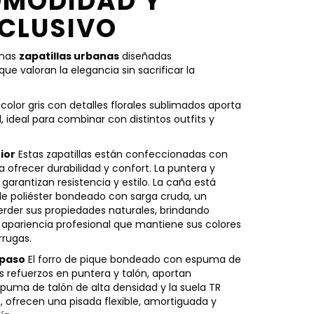
OMODIDAD Y
XCLUSIVO
unas
zapatillas urbanas
diseñadas
e valoran la elegancia sin sacrificar la
olor gris con detalles florales sublimados aporta
l, ideal para combinar con distintos outfits y
ior
Estas zapatillas están confeccionadas con
 ofrecer durabilidad y confort. La puntera y
arantizan resistencia y estilo. La caña está
e poliéster bondeado con sarga cruda, un
erder sus propiedades naturales, brindando
 apariencia profesional que mantiene sus colores
rrugas.
 paso
El forro de pique bondeado con espuma de
s refuerzos en puntera y talón, aportan
spuma de talón de alta densidad y la suela TR
e, ofrecen una pisada flexible, amortiguada y