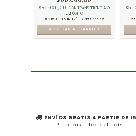
NSFERENCIA O
$51.000,00
$51
CON
TRANSFERENCIA O
DEPÓSITO
$20.433,33
3
CUOTAS SIN INTERÉS DE
$22.666,67
3
C
RRITO
AGREGAR AL CARRITO
ENVÍOS GRATIS A PARTIR DE 1
Entregas a todo el país