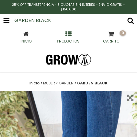
25% OFF TRANSFERENCIA - 3 CUOTAS SIN INTERES - ENVÍO GRATIS +
$150.000
GARDEN BLACK
0
INICIO
PRODUCTOS
CARRITO
Inicio
>
MUJER
>
GARDEN
>
GARDEN BLACK