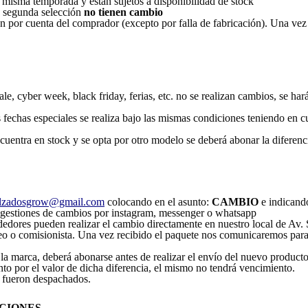
 misma temporada y están sujetos a disponibilidad de stock
s, segunda selección
no tienen cambio
n por cuenta del comprador (excepto por falla de fabricación). Una vez
e, cyber week, black friday, ferias, etc. no se realizan cambios, se harán
fechas especiales se realiza bajo las mismas condiciones teniendo en c
encuentra en stock y se opta por otro modelo se deberá abonar la diferenc
lzadosgrow@gmail.com
colocando en el asunto:
CAMBIO
e indicand
an gestiones de cambios por instagram, messenger o whatsapp
edores pueden realizar el cambio directamente en nuestro local de Av.
reo o comisionista. Una vez recibido el paquete nos comunicaremos par
la marca, deberá abonarse antes de realizar el envío del nuevo producto,
to por el valor de dicha diferencia, el mismo no tendrá vencimiento.
 fueron despachados.
CIONES