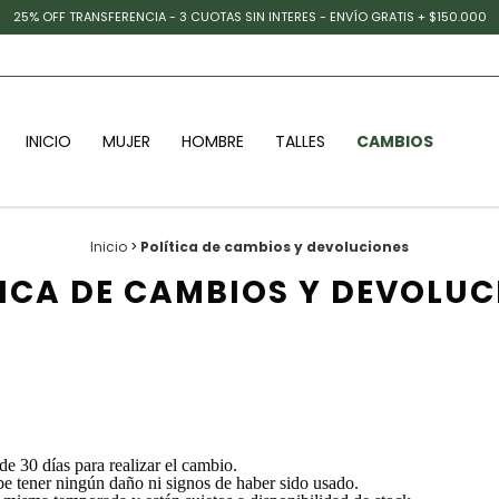
25% OFF TRANSFERENCIA - 3 CUOTAS SIN INTERES - ENVÍO GRATIS + $150.000
INICIO
MUJER
HOMBRE
TALLES
CAMBIOS
Inicio
>
Política de cambios y devoluciones
TICA DE CAMBIOS Y DEVOLUC
e 30 días para realizar el cambio.
ebe tener ningún daño ni signos de haber sido usado.