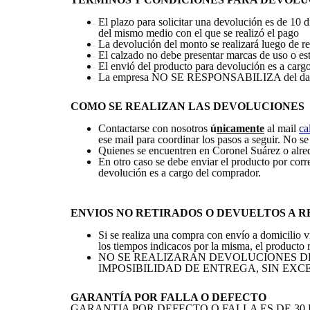
El plazo para solicitar una devolución es de 10 d
del mismo medio con el que se realizó el pago
La devolución del monto se realizará luego de re
El calzado no debe presentar marcas de uso o est
El envió del producto para devolución es a cargo
La empresa NO SE RESPONSABILIZA del daño de 
COMO SE REALIZAN LAS DEVOLUCIONES
Contactarse con nosotros
ú
nicamente
al mail
ca
ese mail para coordinar los pasos a seguir. No s
Quienes se encuentren en Coronel Suárez o alre
En otro caso se debe enviar el producto por corr
devolución es a cargo del comprador.
ENVIOS NO RETIRADOS O DEVUELTOS A 
Si se realiza una compra con envío a domicilio vi
los tiempos indicacos por la misma, el producto 
NO SE REALIZARAN DEVOLUCIONES DE
IMPOSIBILIDAD DE ENTREGA, SIN EX
GARANTÍA POR FALLA O DEFECTO
GARANTIA POR DEFECTO O FALLA ES DE 30 