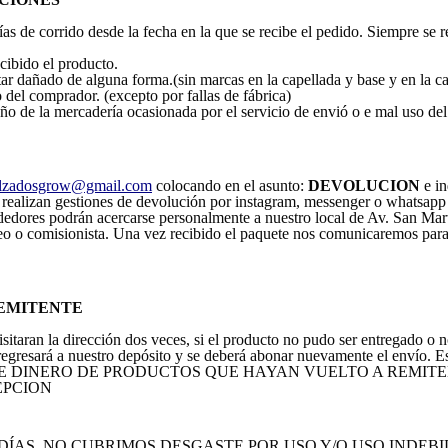
ías de corrido desde la fecha en la que se recibe el pedido. Siempre se 
cibido el producto.
ar dañado de alguna forma.(sin marcas en la capellada y base y en la caj
 del comprador. (excepto por fallas de fábrica)
la mercadería ocasionada por el servicio de envió o e mal uso del
lzadosgrow@gmail.com
colocando en el asunto:
DEVOLUCION
e in
e realizan gestiones de devolución por instagram, messenger o whatsapp
dedores podrán acercarse personalmente a nuestro local de Av. San Mar
eo o comisionista. Una vez recibido el paquete nos comunicaremos para 
REMITENTE
sitaran la dirección dos veces, si el producto no pudo ser entregado o n
regresará a nuestro depósito y se deberá abonar nuevamente el envío. E
 DINERO DE PRODUCTOS QUE HAYAN VUELTO A REMITEN
CEPCION
DÍAS. NO CUBRIMOS DESGASTE POR USO Y/O USO INDEBI