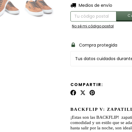
Entregas para el CP:
Medios de envío
C
No sé mi código postal
Compra protegida
Tus datos cuidados durant
COMPARTIR:
BACKFLIP V: ZAPATI
¡Estas son las BACKFLIP!
zapat
comodidad y un estilo que se adap
hasta salir por la noche, son idea