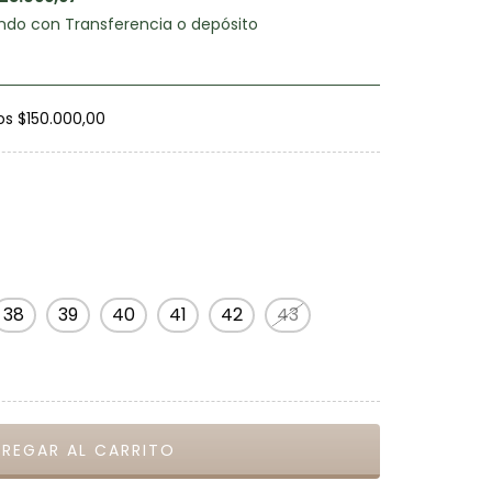
do con Transferencia o depósito
os
$150.000,00
38
39
40
41
42
43