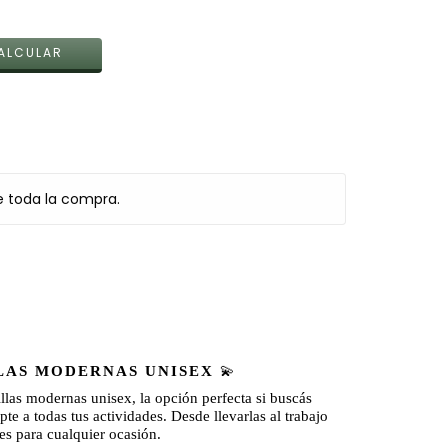
CAMBIAR CP
ALCULAR
e toda la compra.
LLAS MODERNAS UNISEX
💫
illas modernas unisex,
la opción perfecta si buscás
te a todas tus actividades. Desde llevarlas al trabajo
les para cualquier ocasión.