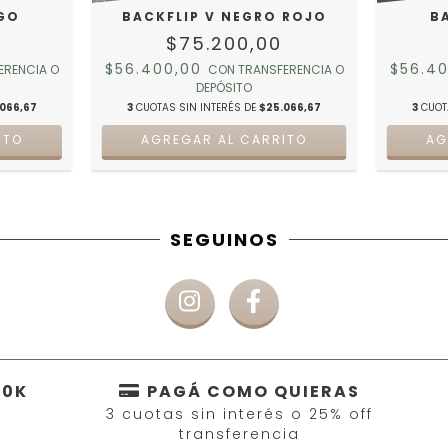
IGO
BACKFLIP V NEGRO ROJO
B
$75.200,00
$56.400,00
$56.4
ERENCIA O
CON
TRANSFERENCIA O
DEPÓSITO
066,67
3
CUOTAS SIN INTERÉS DE
$25.066,67
3
CUOT
ITO
AGREGAR AL CARRITO
AG
SEGUINOS
50K
PAGÁ COMO QUIERAS
3 cuotas sin interés o 25% off
transferencia