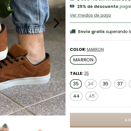
25% de descuento
pagan
Ver medios de pago
Envío gratis
superando l
COLOR:
MARRON
MARRON
TALLE:
35
35
34
36
37
44
45