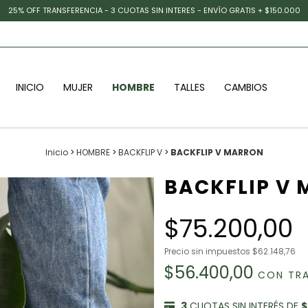
25% OFF TRANSFERENCIA - 3 CUOTAS SIN INTERES - ENVÍO GRATIS + $150.000
INICIO
MUJER
HOMBRE
TALLES
CAMBIOS
Inicio
>
HOMBRE
>
BACKFLIP V
>
BACKFLIP V MARRON
BACKFLIP V
$75.200,00
Precio sin impuestos
$62.148,76
$56.400,00
CON
TR
3
CUOTAS SIN INTERÉS DE
$