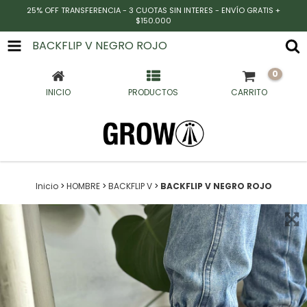
25% OFF TRANSFERENCIA - 3 CUOTAS SIN INTERES - ENVÍO GRATIS +
$150.000
BACKFLIP V NEGRO ROJO
0
INICIO
PRODUCTOS
CARRITO
Inicio
>
HOMBRE
>
BACKFLIP V
>
BACKFLIP V NEGRO ROJO